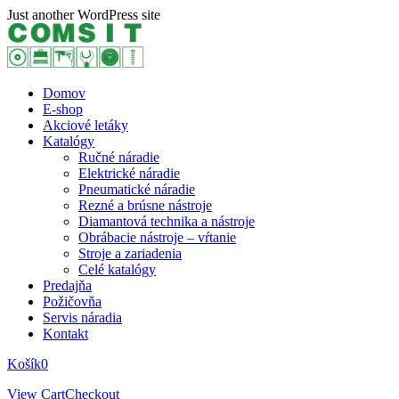
Skip
Just another WordPress site
to
content
Domov
E-shop
Akciové letáky
Katalógy
Ručné náradie
Elektrické náradie
Pneumatické náradie
Rezné a brúsne nástroje
Diamantová technika a nástroje
Obrábacie nástroje – vŕtanie
Stroje a zariadenia
Celé katalógy
Predajňa
Požičovňa
Servis náradia
Kontakt
Košík
0
View Cart
Checkout