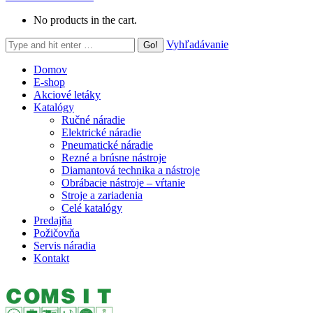
No products in the cart.
Search:
Vyhľadávanie
Domov
E-shop
Akciové letáky
Katalógy
Ručné náradie
Elektrické náradie
Pneumatické náradie
Rezné a brúsne nástroje
Diamantová technika a nástroje
Obrábacie nástroje – vŕtanie
Stroje a zariadenia
Celé katalógy
Predajňa
Požičovňa
Servis náradia
Kontakt