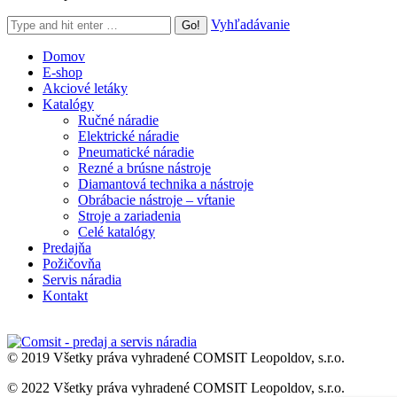
Search:
Vyhľadávanie
Domov
E-shop
Akciové letáky
Katalógy
Ručné náradie
Elektrické náradie
Pneumatické náradie
Rezné a brúsne nástroje
Diamantová technika a nástroje
Obrábacie nástroje – vŕtanie
Stroje a zariadenia
Celé katalógy
Predajňa
Požičovňa
Servis náradia
Kontakt
© 2019 Všetky práva vyhradené COMSIT Leopoldov, s.r.o.
© 2022 Všetky práva vyhradené COMSIT Leopoldov, s.r.o.