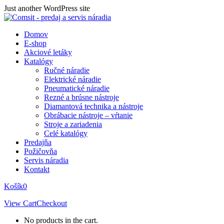
Skip
Just another WordPress site
to
content
Domov
E-shop
Akciové letáky
Katalógy
Ručné náradie
Elektrické náradie
Pneumatické náradie
Rezné a brúsne nástroje
Diamantová technika a nástroje
Obrábacie nástroje – vŕtanie
Stroje a zariadenia
Celé katalógy
Predajňa
Požičovňa
Servis náradia
Kontakt
Košík
0
View Cart
Checkout
No products in the cart.