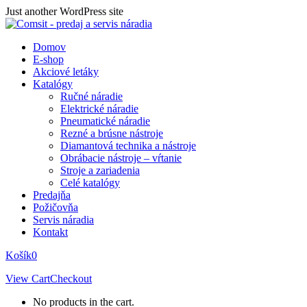
Skip
Just another WordPress site
to
content
Domov
E-shop
Akciové letáky
Katalógy
Ručné náradie
Elektrické náradie
Pneumatické náradie
Rezné a brúsne nástroje
Diamantová technika a nástroje
Obrábacie nástroje – vŕtanie
Stroje a zariadenia
Celé katalógy
Predajňa
Požičovňa
Servis náradia
Kontakt
Košík
0
View Cart
Checkout
No products in the cart.