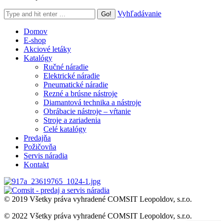
Search:
Vyhľadávanie
Domov
E-shop
Akciové letáky
Katalógy
Ručné náradie
Elektrické náradie
Pneumatické náradie
Rezné a brúsne nástroje
Diamantová technika a nástroje
Obrábacie nástroje – vŕtanie
Stroje a zariadenia
Celé katalógy
Predajňa
Požičovňa
Servis náradia
Kontakt
© 2019 Všetky práva vyhradené COMSIT Leopoldov, s.r.o.
© 2022 Všetky práva vyhradené COMSIT Leopoldov, s.r.o.