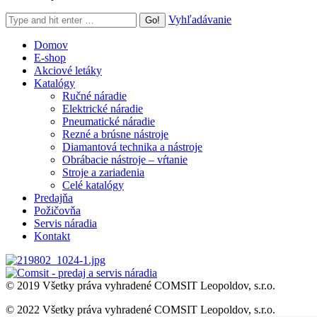
Search:
Vyhľadávanie
Domov
E-shop
Akciové letáky
Katalógy
Ručné náradie
Elektrické náradie
Pneumatické náradie
Rezné a brúsne nástroje
Diamantová technika a nástroje
Obrábacie nástroje – vŕtanie
Stroje a zariadenia
Celé katalógy
Predajňa
Požičovňa
Servis náradia
Kontakt
© 2019 Všetky práva vyhradené COMSIT Leopoldov, s.r.o.
© 2022 Všetky práva vyhradené COMSIT Leopoldov, s.r.o.