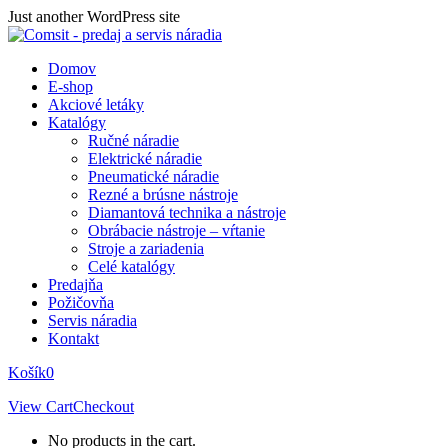
Skip
Just another WordPress site
to
content
Domov
E-shop
Akciové letáky
Katalógy
Ručné náradie
Elektrické náradie
Pneumatické náradie
Rezné a brúsne nástroje
Diamantová technika a nástroje
Obrábacie nástroje – vŕtanie
Stroje a zariadenia
Celé katalógy
Predajňa
Požičovňa
Servis náradia
Kontakt
Košík
0
View Cart
Checkout
No products in the cart.