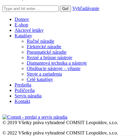
Search:
Vyhľadávanie
Domov
E-shop
Akciové letáky
Katalógy
Ručné náradie
Elektrické náradie
Pneumatické náradie
Rezné a brúsne nástroje
Diamantová technika a nástroje
Obrábacie nástroje – vŕtanie
Stroje a zariadenia
Celé katalógy
Predajňa
Požičovňa
Servis náradia
Kontakt
© 2019 Všetky práva vyhradené COMSIT Leopoldov, s.r.o.
© 2022 Všetky práva vyhradené COMSIT Leopoldov, s.r.o.