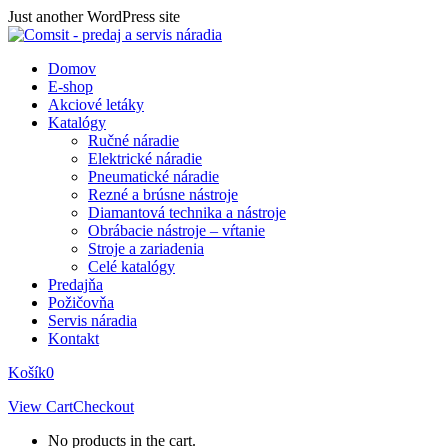
Skip
Just another WordPress site
to
content
Domov
E-shop
Akciové letáky
Katalógy
Ručné náradie
Elektrické náradie
Pneumatické náradie
Rezné a brúsne nástroje
Diamantová technika a nástroje
Obrábacie nástroje – vŕtanie
Stroje a zariadenia
Celé katalógy
Predajňa
Požičovňa
Servis náradia
Kontakt
Košík
0
View Cart
Checkout
No products in the cart.