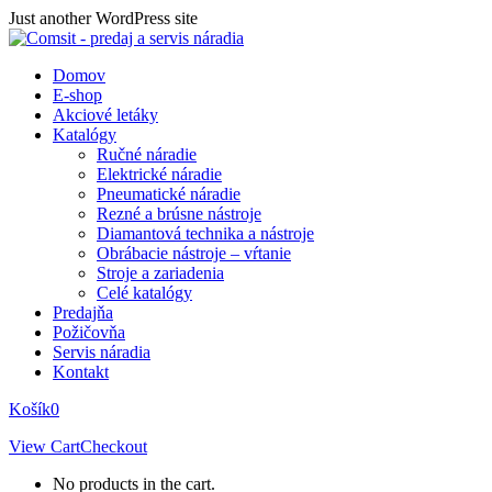
Skip
Just another WordPress site
to
content
Domov
E-shop
Akciové letáky
Katalógy
Ručné náradie
Elektrické náradie
Pneumatické náradie
Rezné a brúsne nástroje
Diamantová technika a nástroje
Obrábacie nástroje – vŕtanie
Stroje a zariadenia
Celé katalógy
Predajňa
Požičovňa
Servis náradia
Kontakt
Košík
0
View Cart
Checkout
No products in the cart.