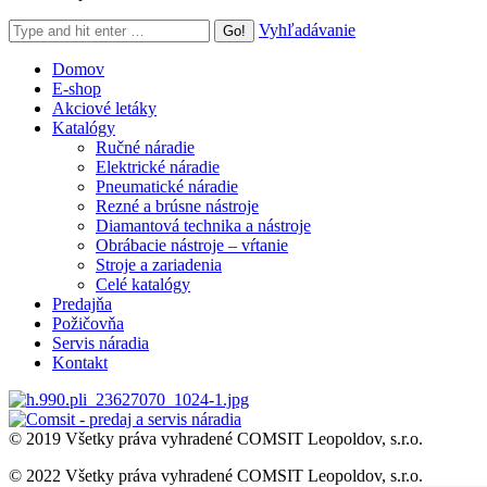
Search:
Vyhľadávanie
Domov
E-shop
Akciové letáky
Katalógy
Ručné náradie
Elektrické náradie
Pneumatické náradie
Rezné a brúsne nástroje
Diamantová technika a nástroje
Obrábacie nástroje – vŕtanie
Stroje a zariadenia
Celé katalógy
Predajňa
Požičovňa
Servis náradia
Kontakt
© 2019 Všetky práva vyhradené COMSIT Leopoldov, s.r.o.
© 2022 Všetky práva vyhradené COMSIT Leopoldov, s.r.o.