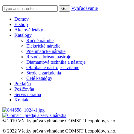
Search:
Vyhľadávanie
Domov
E-shop
Akciové letáky
Katalógy
Ručné náradie
Elektrické náradie
Pneumatické náradie
Rezné a brúsne nástroje
Diamantová technika a nástroje
Obrábacie nástroje – vŕtanie
Stroje a zariadenia
Celé katalógy
Predajňa
Požičovňa
Servis náradia
Kontakt
© 2019 Všetky práva vyhradené COMSIT Leopoldov, s.r.o.
© 2022 Všetky práva vyhradené COMSIT Leopoldov, s.r.o.