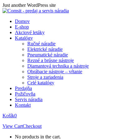
Skip
Just another WordPress site
to
content
Domov
E-shop
Akciové letáky
Katalógy
Ručné náradie
Elektrické náradie
Pneumatické náradie
Rezné a brúsne nástroje
Diamantová technika a nástroje
Obrábacie nástroje – vŕtanie
Stroje a zariadenia
Celé katalógy
Predajňa
Požičovňa
Servis náradia
Kontakt
Košík
0
View Cart
Checkout
No products in the cart.