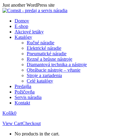
Skip
Just another WordPress site
to
content
Domov
E-shop
Akciové letáky
Katalógy
Ručné náradie
Elektrické náradie
Pneumatické náradie
Rezné a brúsne nástroje
Diamantová technika a nástroje
Obrábacie nástroje – vŕtanie
Stroje a zariadenia
Celé katalógy
Predajňa
Požičovňa
Servis náradia
Kontakt
Košík
0
View Cart
Checkout
No products in the cart.