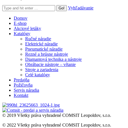
Search:
Vyhľadávanie
Domov
E-shop
Akciové letáky
Katalógy
Ručné náradie
Elektrické náradie
Pneumatické náradie
Rezné a brúsne nástroje
Diamantová technika a nástroje
Obrábacie nástroje – vŕtanie
Stroje a zariadenia
Celé katalógy
Predajňa
Požičovňa
Servis náradia
Kontakt
© 2019 Všetky práva vyhradené COMSIT Leopoldov, s.r.o.
© 2022 Všetky práva vyhradené COMSIT Leopoldov, s.r.o.