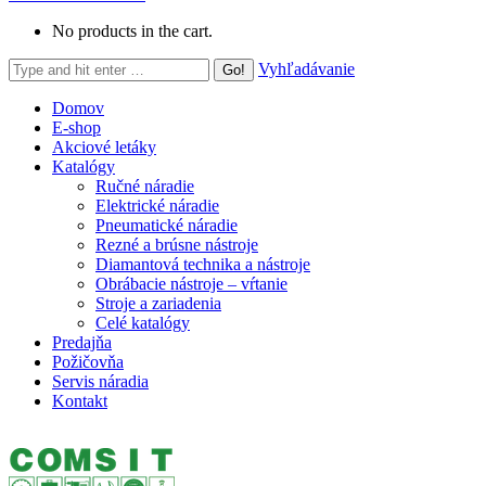
No products in the cart.
Search:
Vyhľadávanie
Domov
E-shop
Akciové letáky
Katalógy
Ručné náradie
Elektrické náradie
Pneumatické náradie
Rezné a brúsne nástroje
Diamantová technika a nástroje
Obrábacie nástroje – vŕtanie
Stroje a zariadenia
Celé katalógy
Predajňa
Požičovňa
Servis náradia
Kontakt