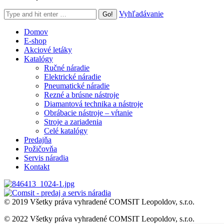
Search:
Vyhľadávanie
Domov
E-shop
Akciové letáky
Katalógy
Ručné náradie
Elektrické náradie
Pneumatické náradie
Rezné a brúsne nástroje
Diamantová technika a nástroje
Obrábacie nástroje – vŕtanie
Stroje a zariadenia
Celé katalógy
Predajňa
Požičovňa
Servis náradia
Kontakt
© 2019 Všetky práva vyhradené COMSIT Leopoldov, s.r.o.
© 2022 Všetky práva vyhradené COMSIT Leopoldov, s.r.o.