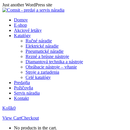
Skip
Just another WordPress site
to
content
Domov
E-shop
Akciové letáky
Katalógy
Ručné náradie
Elektrické náradie
Pneumatické náradie
Rezné a brúsne nástroje
Diamantová technika a nástroje
Obrábacie nástroje – vŕtanie
Stroje a zariadenia
Celé katalógy
Predajňa
Požičovňa
Servis náradia
Kontakt
Košík
0
View Cart
Checkout
No products in the cart.