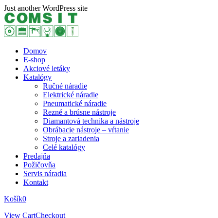
Skip
Just another WordPress site
to
content
Domov
E-shop
Akciové letáky
Katalógy
Ručné náradie
Elektrické náradie
Pneumatické náradie
Rezné a brúsne nástroje
Diamantová technika a nástroje
Obrábacie nástroje – vŕtanie
Stroje a zariadenia
Celé katalógy
Predajňa
Požičovňa
Servis náradia
Kontakt
Košík
0
View Cart
Checkout