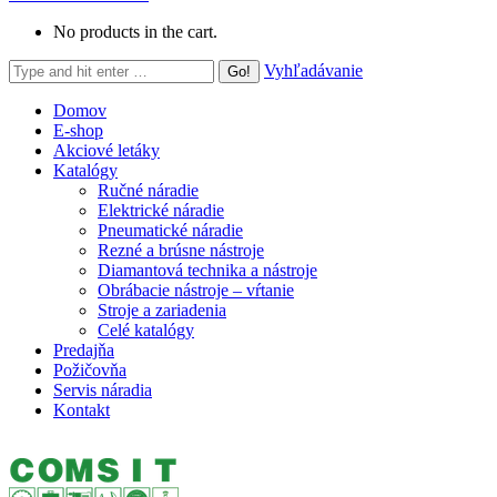
No products in the cart.
Search:
Vyhľadávanie
Domov
E-shop
Akciové letáky
Katalógy
Ručné náradie
Elektrické náradie
Pneumatické náradie
Rezné a brúsne nástroje
Diamantová technika a nástroje
Obrábacie nástroje – vŕtanie
Stroje a zariadenia
Celé katalógy
Predajňa
Požičovňa
Servis náradia
Kontakt