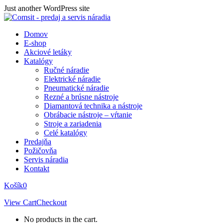
Skip
Just another WordPress site
to
content
Domov
E-shop
Akciové letáky
Katalógy
Ručné náradie
Elektrické náradie
Pneumatické náradie
Rezné a brúsne nástroje
Diamantová technika a nástroje
Obrábacie nástroje – vŕtanie
Stroje a zariadenia
Celé katalógy
Predajňa
Požičovňa
Servis náradia
Kontakt
Košík
0
View Cart
Checkout
No products in the cart.