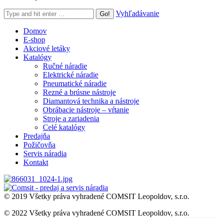
Search:
Vyhľadávanie
Domov
E-shop
Akciové letáky
Katalógy
Ručné náradie
Elektrické náradie
Pneumatické náradie
Rezné a brúsne nástroje
Diamantová technika a nástroje
Obrábacie nástroje – vŕtanie
Stroje a zariadenia
Celé katalógy
Predajňa
Požičovňa
Servis náradia
Kontakt
© 2019 Všetky práva vyhradené COMSIT Leopoldov, s.r.o.
© 2022 Všetky práva vyhradené COMSIT Leopoldov, s.r.o.