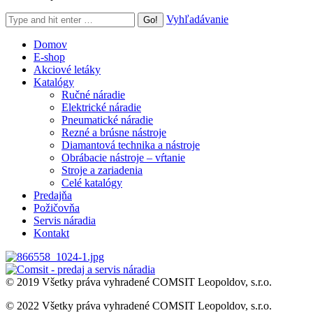
Search:
Vyhľadávanie
Domov
E-shop
Akciové letáky
Katalógy
Ručné náradie
Elektrické náradie
Pneumatické náradie
Rezné a brúsne nástroje
Diamantová technika a nástroje
Obrábacie nástroje – vŕtanie
Stroje a zariadenia
Celé katalógy
Predajňa
Požičovňa
Servis náradia
Kontakt
© 2019 Všetky práva vyhradené COMSIT Leopoldov, s.r.o.
© 2022 Všetky práva vyhradené COMSIT Leopoldov, s.r.o.