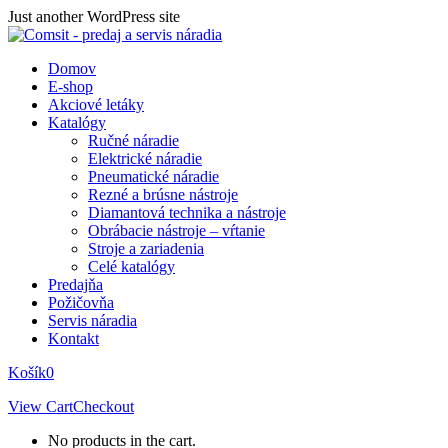
Skip
Just another WordPress site
to
content
Domov
E-shop
Akciové letáky
Katalógy
Ručné náradie
Elektrické náradie
Pneumatické náradie
Rezné a brúsne nástroje
Diamantová technika a nástroje
Obrábacie nástroje – vŕtanie
Stroje a zariadenia
Celé katalógy
Predajňa
Požičovňa
Servis náradia
Kontakt
Košík
0
View Cart
Checkout
No products in the cart.