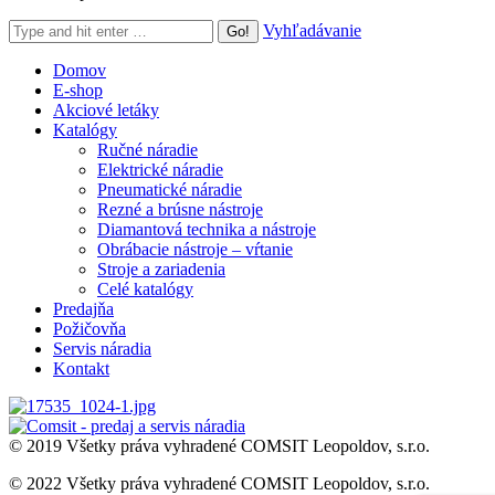
Search:
Vyhľadávanie
Domov
E-shop
Akciové letáky
Katalógy
Ručné náradie
Elektrické náradie
Pneumatické náradie
Rezné a brúsne nástroje
Diamantová technika a nástroje
Obrábacie nástroje – vŕtanie
Stroje a zariadenia
Celé katalógy
Predajňa
Požičovňa
Servis náradia
Kontakt
© 2019 Všetky práva vyhradené COMSIT Leopoldov, s.r.o.
© 2022 Všetky práva vyhradené COMSIT Leopoldov, s.r.o.