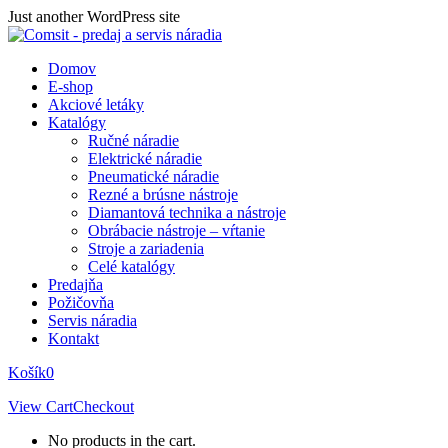
Skip
Just another WordPress site
to
content
Domov
E-shop
Akciové letáky
Katalógy
Ručné náradie
Elektrické náradie
Pneumatické náradie
Rezné a brúsne nástroje
Diamantová technika a nástroje
Obrábacie nástroje – vŕtanie
Stroje a zariadenia
Celé katalógy
Predajňa
Požičovňa
Servis náradia
Kontakt
Košík
0
View Cart
Checkout
No products in the cart.