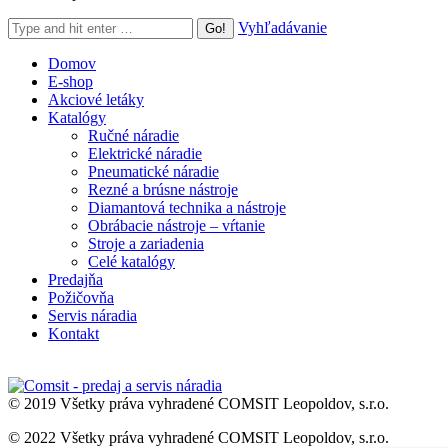
Search:
Vyhľadávanie
Domov
E-shop
Akciové letáky
Katalógy
Ručné náradie
Elektrické náradie
Pneumatické náradie
Rezné a brúsne nástroje
Diamantová technika a nástroje
Obrábacie nástroje – vŕtanie
Stroje a zariadenia
Celé katalógy
Predajňa
Požičovňa
Servis náradia
Kontakt
© 2019 Všetky práva vyhradené COMSIT Leopoldov, s.r.o.
© 2022 Všetky práva vyhradené COMSIT Leopoldov, s.r.o.