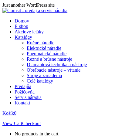
Skip
Just another WordPress site
to
content
Domov
E-shop
Akciové letáky
Katalógy
Ručné náradie
Elektrické náradie
Pneumatické náradie
Rezné a brúsne nástroje
Diamantová technika a nástroje
Obrábacie nástroje – vŕtanie
Stroje a zariadenia
Celé katalógy
Predajňa
Požičovňa
Servis náradia
Kontakt
Košík
0
View Cart
Checkout
No products in the cart.