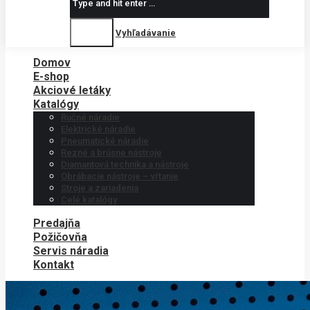
Vyhľadávanie
Domov
E-shop
Akciové letáky
Katalógy
Ručné náradie
Elektrické náradie
Pneumatické náradie
Rezné a brúsne nástroje
Diamantová technika a nástroje
Obrábacie nástroje – vŕtanie
Stroje a zariadenia
Celé katalógy
Predajňa
Požičovňa
Servis náradia
Kontakt