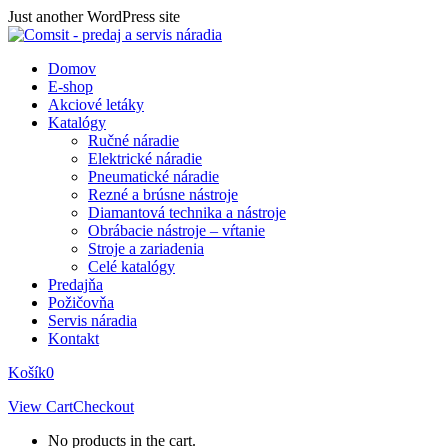
Skip
Just another WordPress site
to
content
Domov
E-shop
Akciové letáky
Katalógy
Ručné náradie
Elektrické náradie
Pneumatické náradie
Rezné a brúsne nástroje
Diamantová technika a nástroje
Obrábacie nástroje – vŕtanie
Stroje a zariadenia
Celé katalógy
Predajňa
Požičovňa
Servis náradia
Kontakt
Košík
0
View Cart
Checkout
No products in the cart.