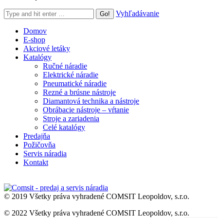
Search:
Vyhľadávanie
Domov
E-shop
Akciové letáky
Katalógy
Ručné náradie
Elektrické náradie
Pneumatické náradie
Rezné a brúsne nástroje
Diamantová technika a nástroje
Obrábacie nástroje – vŕtanie
Stroje a zariadenia
Celé katalógy
Predajňa
Požičovňa
Servis náradia
Kontakt
© 2019 Všetky práva vyhradené COMSIT Leopoldov, s.r.o.
© 2022 Všetky práva vyhradené COMSIT Leopoldov, s.r.o.