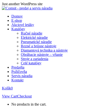
Skip
Just another WordPress site
to
content
Domov
E-shop
Akciové letáky
Katalógy
Ručné náradie
Elektrické náradie
Pneumatické náradie
Rezné a brúsne nástroje
Diamantová technika a nástroje
Obrábacie nástroje – vŕtanie
Stroje a zariadenia
Celé katalógy
Predajňa
Požičovňa
Servis náradia
Kontakt
Košík
0
View Cart
Checkout
No products in the cart.