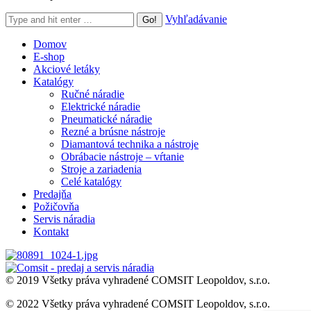
Search:
Vyhľadávanie
Domov
E-shop
Akciové letáky
Katalógy
Ručné náradie
Elektrické náradie
Pneumatické náradie
Rezné a brúsne nástroje
Diamantová technika a nástroje
Obrábacie nástroje – vŕtanie
Stroje a zariadenia
Celé katalógy
Predajňa
Požičovňa
Servis náradia
Kontakt
© 2019 Všetky práva vyhradené COMSIT Leopoldov, s.r.o.
© 2022 Všetky práva vyhradené COMSIT Leopoldov, s.r.o.