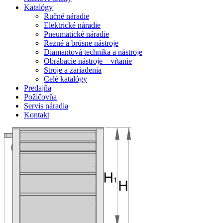
Katalógy
Ručné náradie
Elektrické náradie
Pneumatické náradie
Rezné a brúsne nástroje
Diamantová technika a nástroje
Obrábacie nástroje – vŕtanie
Stroje a zariadenia
Celé katalógy
Predajňa
Požičovňa
Servis náradia
Kontakt