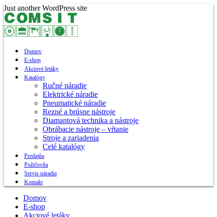
Skip
Just another WordPress site
to
content
Domov
E-shop
Akciové letáky
Katalógy
Ručné náradie
Elektrické náradie
Pneumatické náradie
Rezné a brúsne nástroje
Diamantová technika a nástroje
Obrábacie nástroje – vŕtanie
Stroje a zariadenia
Celé katalógy
Predajňa
Požičovňa
Servis náradia
Kontakt
Domov
E-shop
Akciové letáky