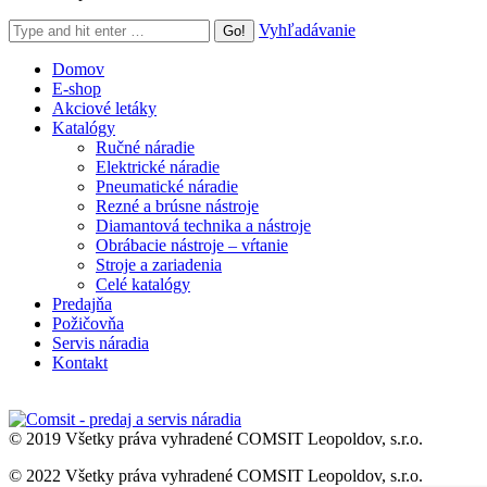
Search:
Vyhľadávanie
Domov
E-shop
Akciové letáky
Katalógy
Ručné náradie
Elektrické náradie
Pneumatické náradie
Rezné a brúsne nástroje
Diamantová technika a nástroje
Obrábacie nástroje – vŕtanie
Stroje a zariadenia
Celé katalógy
Predajňa
Požičovňa
Servis náradia
Kontakt
© 2019 Všetky práva vyhradené COMSIT Leopoldov, s.r.o.
© 2022 Všetky práva vyhradené COMSIT Leopoldov, s.r.o.