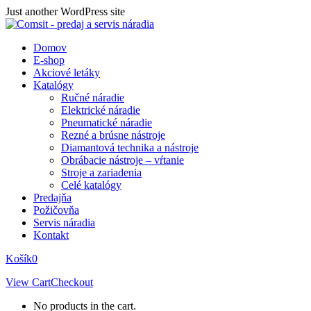
Skip
Just another WordPress site
to
content
Domov
E-shop
Akciové letáky
Katalógy
Ručné náradie
Elektrické náradie
Pneumatické náradie
Rezné a brúsne nástroje
Diamantová technika a nástroje
Obrábacie nástroje – vŕtanie
Stroje a zariadenia
Celé katalógy
Predajňa
Požičovňa
Servis náradia
Kontakt
Košík
0
View Cart
Checkout
No products in the cart.