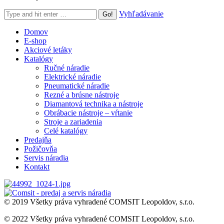
Search:
Vyhľadávanie
Domov
E-shop
Akciové letáky
Katalógy
Ručné náradie
Elektrické náradie
Pneumatické náradie
Rezné a brúsne nástroje
Diamantová technika a nástroje
Obrábacie nástroje – vŕtanie
Stroje a zariadenia
Celé katalógy
Predajňa
Požičovňa
Servis náradia
Kontakt
© 2019 Všetky práva vyhradené COMSIT Leopoldov, s.r.o.
© 2022 Všetky práva vyhradené COMSIT Leopoldov, s.r.o.