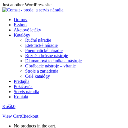
Skip
Just another WordPress site
to
content
Domov
E-shop
Akciové letáky
Katalógy
Ručné náradie
Elektrické náradie
Pneumatické náradie
Rezné a brúsne nástroje
Diamantová technika a nástroje
Obrábacie nástroje – vŕtanie
Stroje a zariadenia
Celé katalógy
Predajňa
Požičovňa
Servis náradia
Kontakt
Košík
0
View Cart
Checkout
No products in the cart.