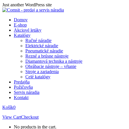
Skip
Just another WordPress site
to
content
Domov
E-shop
Akciové letáky
Katalógy
Ručné náradie
Elektrické náradie
Pneumatické náradie
Rezné a brúsne nástroje
Diamantová technika a nástroje
Obrábacie nástroje – vŕtanie
Stroje a zariadenia
Celé katalógy
Predajňa
Požičovňa
Servis náradia
Kontakt
Košík
0
View Cart
Checkout
No products in the cart.