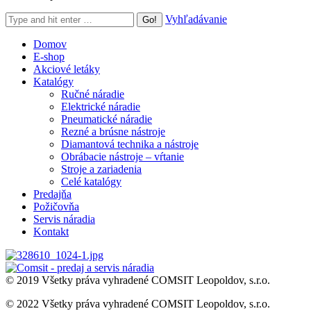
Search:
Vyhľadávanie
Domov
E-shop
Akciové letáky
Katalógy
Ručné náradie
Elektrické náradie
Pneumatické náradie
Rezné a brúsne nástroje
Diamantová technika a nástroje
Obrábacie nástroje – vŕtanie
Stroje a zariadenia
Celé katalógy
Predajňa
Požičovňa
Servis náradia
Kontakt
© 2019 Všetky práva vyhradené COMSIT Leopoldov, s.r.o.
© 2022 Všetky práva vyhradené COMSIT Leopoldov, s.r.o.