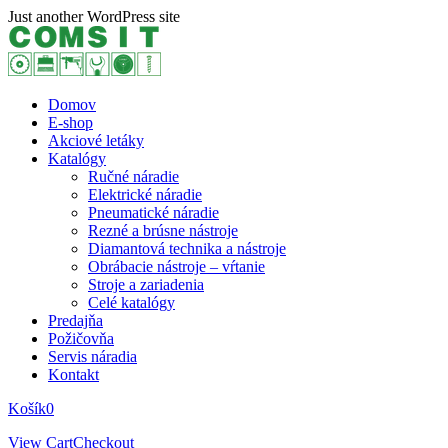
Skip
Just another WordPress site
to
content
Domov
E-shop
Akciové letáky
Katalógy
Ručné náradie
Elektrické náradie
Pneumatické náradie
Rezné a brúsne nástroje
Diamantová technika a nástroje
Obrábacie nástroje – vŕtanie
Stroje a zariadenia
Celé katalógy
Predajňa
Požičovňa
Servis náradia
Kontakt
Košík
0
View Cart
Checkout