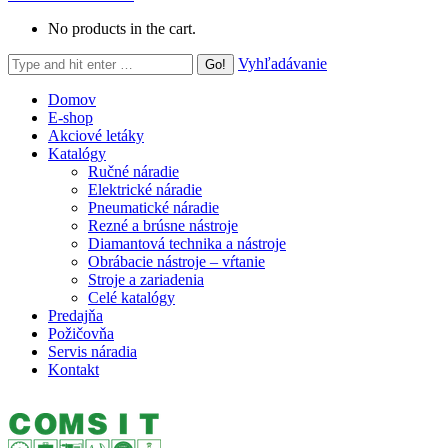
No products in the cart.
Search:
Vyhľadávanie
Domov
E-shop
Akciové letáky
Katalógy
Ručné náradie
Elektrické náradie
Pneumatické náradie
Rezné a brúsne nástroje
Diamantová technika a nástroje
Obrábacie nástroje – vŕtanie
Stroje a zariadenia
Celé katalógy
Predajňa
Požičovňa
Servis náradia
Kontakt