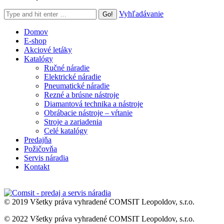
Search:
Vyhľadávanie
Domov
E-shop
Akciové letáky
Katalógy
Ručné náradie
Elektrické náradie
Pneumatické náradie
Rezné a brúsne nástroje
Diamantová technika a nástroje
Obrábacie nástroje – vŕtanie
Stroje a zariadenia
Celé katalógy
Predajňa
Požičovňa
Servis náradia
Kontakt
© 2019 Všetky práva vyhradené COMSIT Leopoldov, s.r.o.
© 2022 Všetky práva vyhradené COMSIT Leopoldov, s.r.o.