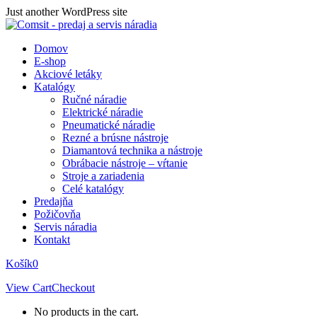
Skip
Just another WordPress site
to
content
Domov
E-shop
Akciové letáky
Katalógy
Ručné náradie
Elektrické náradie
Pneumatické náradie
Rezné a brúsne nástroje
Diamantová technika a nástroje
Obrábacie nástroje – vŕtanie
Stroje a zariadenia
Celé katalógy
Predajňa
Požičovňa
Servis náradia
Kontakt
Košík
0
View Cart
Checkout
No products in the cart.