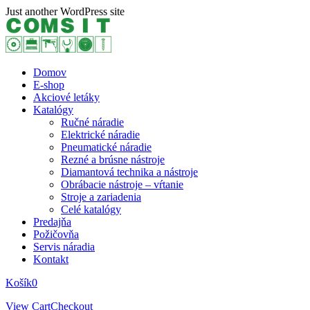
Skip
Just another WordPress site
to
content
Domov
E-shop
Akciové letáky
Katalógy
Ručné náradie
Elektrické náradie
Pneumatické náradie
Rezné a brúsne nástroje
Diamantová technika a nástroje
Obrábacie nástroje – vŕtanie
Stroje a zariadenia
Celé katalógy
Predajňa
Požičovňa
Servis náradia
Kontakt
Košík
0
View Cart
Checkout