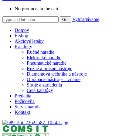
No products in the cart.
Search:
Vyhľadávanie
Domov
E-shop
Akciové letáky
Katalógy
Ručné náradie
Elektrické náradie
Pneumatické náradie
Rezné a brúsne nástroje
Diamantová technika a nástroje
Obrábacie nástroje – vŕtanie
Stroje a zariadenia
Celé katalógy
Predajňa
Požičovňa
Servis náradia
Kontakt