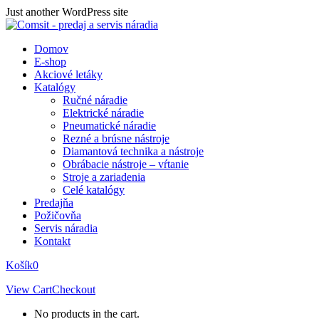
Skip
Just another WordPress site
to
content
Domov
E-shop
Akciové letáky
Katalógy
Ručné náradie
Elektrické náradie
Pneumatické náradie
Rezné a brúsne nástroje
Diamantová technika a nástroje
Obrábacie nástroje – vŕtanie
Stroje a zariadenia
Celé katalógy
Predajňa
Požičovňa
Servis náradia
Kontakt
Košík
0
View Cart
Checkout
No products in the cart.