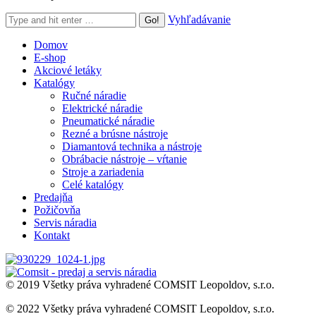
Search:
Vyhľadávanie
Domov
E-shop
Akciové letáky
Katalógy
Ručné náradie
Elektrické náradie
Pneumatické náradie
Rezné a brúsne nástroje
Diamantová technika a nástroje
Obrábacie nástroje – vŕtanie
Stroje a zariadenia
Celé katalógy
Predajňa
Požičovňa
Servis náradia
Kontakt
© 2019 Všetky práva vyhradené COMSIT Leopoldov, s.r.o.
© 2022 Všetky práva vyhradené COMSIT Leopoldov, s.r.o.