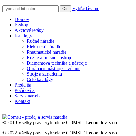
Search:
Vyhľadávanie
Domov
E-shop
Akciové letáky
Katalógy
Ručné náradie
Elektrické náradie
Pneumatické náradie
Rezné a brúsne nástroje
Diamantová technika a nástroje
Obrábacie nástroje – vŕtanie
Stroje a zariadenia
Celé katalógy
Predajňa
Požičovňa
Servis náradia
Kontakt
© 2019 Všetky práva vyhradené COMSIT Leopoldov, s.r.o.
© 2022 Všetky práva vyhradené COMSIT Leopoldov, s.r.o.