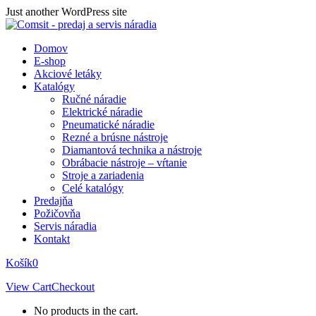
Skip
Just another WordPress site
to
content
Domov
E-shop
Akciové letáky
Katalógy
Ručné náradie
Elektrické náradie
Pneumatické náradie
Rezné a brúsne nástroje
Diamantová technika a nástroje
Obrábacie nástroje – vŕtanie
Stroje a zariadenia
Celé katalógy
Predajňa
Požičovňa
Servis náradia
Kontakt
Košík
0
View Cart
Checkout
No products in the cart.