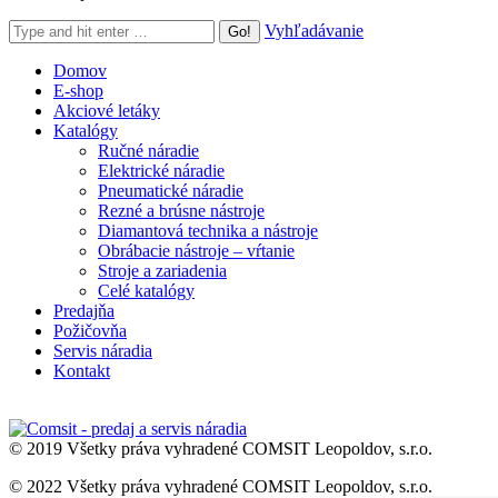
Search:
Vyhľadávanie
Domov
E-shop
Akciové letáky
Katalógy
Ručné náradie
Elektrické náradie
Pneumatické náradie
Rezné a brúsne nástroje
Diamantová technika a nástroje
Obrábacie nástroje – vŕtanie
Stroje a zariadenia
Celé katalógy
Predajňa
Požičovňa
Servis náradia
Kontakt
© 2019 Všetky práva vyhradené COMSIT Leopoldov, s.r.o.
© 2022 Všetky práva vyhradené COMSIT Leopoldov, s.r.o.