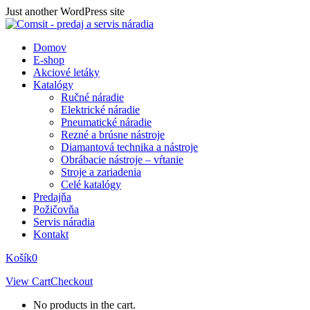
Skip
Just another WordPress site
to
content
Domov
E-shop
Akciové letáky
Katalógy
Ručné náradie
Elektrické náradie
Pneumatické náradie
Rezné a brúsne nástroje
Diamantová technika a nástroje
Obrábacie nástroje – vŕtanie
Stroje a zariadenia
Celé katalógy
Predajňa
Požičovňa
Servis náradia
Kontakt
Košík
0
View Cart
Checkout
No products in the cart.