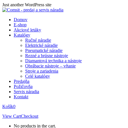
Skip
Just another WordPress site
to
content
Domov
E-shop
Akciové letáky
Katalógy
Ručné náradie
Elektrické náradie
Pneumatické náradie
Rezné a brúsne nástroje
Diamantová technika a nástroje
Obrábacie nástroje – vŕtanie
Stroje a zariadenia
Celé katalógy
Predajňa
Požičovňa
Servis náradia
Kontakt
Košík
0
View Cart
Checkout
No products in the cart.