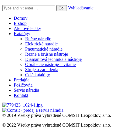
Search:
Vyhľadávanie
Domov
E-shop
Akciové letáky
Katalógy
Ručné náradie
Elektrické náradie
Pneumatické náradie
Rezné a brúsne nástroje
Diamantová technika a nástroje
Obrábacie nástroje – vŕtanie
Stroje a zariadenia
Celé katalógy
Predajňa
Požičovňa
Servis náradia
Kontakt
© 2019 Všetky práva vyhradené COMSIT Leopoldov, s.r.o.
© 2022 Všetky práva vyhradené COMSIT Leopoldov, s.r.o.