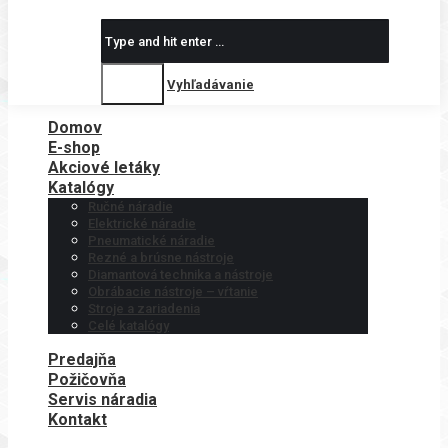
Search:
Vyhľadávanie
Domov
E-shop
Akciové letáky
Katalógy
Ručné náradie
Elektrické náradie
Pneumatické náradie
Rezné a brúsne nástroje
Diamantová technika a nástroje
Obrábacie nástroje – vŕtanie
Stroje a zariadenia
Celé katalógy
Predajňa
Požičovňa
Servis náradia
Kontakt