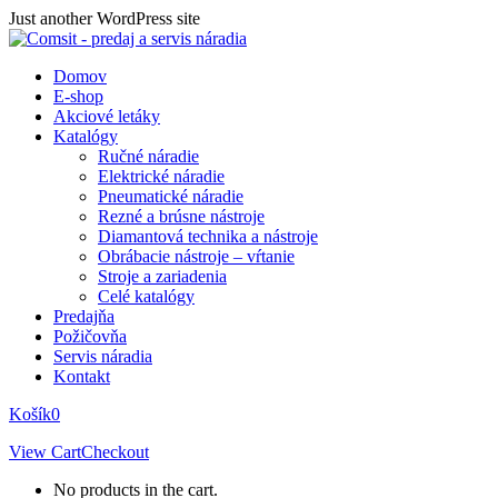
Skip
Just another WordPress site
to
content
Domov
E-shop
Akciové letáky
Katalógy
Ručné náradie
Elektrické náradie
Pneumatické náradie
Rezné a brúsne nástroje
Diamantová technika a nástroje
Obrábacie nástroje – vŕtanie
Stroje a zariadenia
Celé katalógy
Predajňa
Požičovňa
Servis náradia
Kontakt
Košík
0
View Cart
Checkout
No products in the cart.