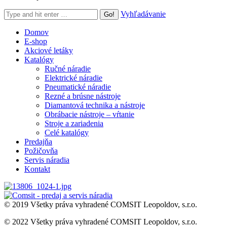
Search:
Vyhľadávanie
Domov
E-shop
Akciové letáky
Katalógy
Ručné náradie
Elektrické náradie
Pneumatické náradie
Rezné a brúsne nástroje
Diamantová technika a nástroje
Obrábacie nástroje – vŕtanie
Stroje a zariadenia
Celé katalógy
Predajňa
Požičovňa
Servis náradia
Kontakt
© 2019 Všetky práva vyhradené COMSIT Leopoldov, s.r.o.
© 2022 Všetky práva vyhradené COMSIT Leopoldov, s.r.o.