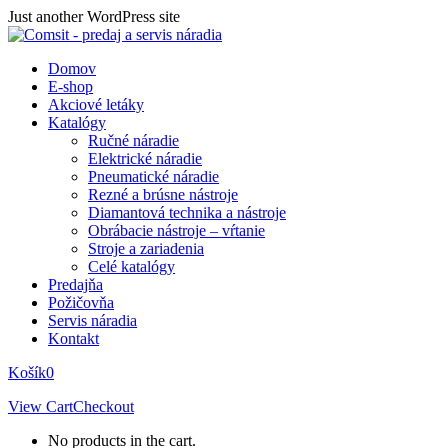
Skip
Just another WordPress site
to
content
Domov
E-shop
Akciové letáky
Katalógy
Ručné náradie
Elektrické náradie
Pneumatické náradie
Rezné a brúsne nástroje
Diamantová technika a nástroje
Obrábacie nástroje – vŕtanie
Stroje a zariadenia
Celé katalógy
Predajňa
Požičovňa
Servis náradia
Kontakt
Košík
0
View Cart
Checkout
No products in the cart.