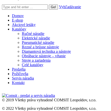
Search:
Vyhľadávanie
Domov
E-shop
Akciové letáky
Katalógy
Ručné náradie
Elektrické náradie
Pneumatické náradie
Rezné a brúsne nástroje
Diamantová technika a nástroje
Obrábacie nástroje – vŕtanie
Stroje a zariadenia
Celé katalógy
Predajňa
Požičovňa
Servis náradia
Kontakt
© 2019 Všetky práva vyhradené COMSIT Leopoldov, s.r.o.
© 2022 Všetky práva vyhradené COMSIT Leopoldov, s.r.o.