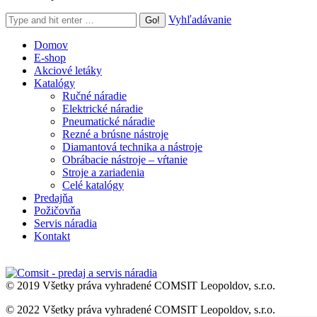
Search:
Vyhľadávanie
Domov
E-shop
Akciové letáky
Katalógy
Ručné náradie
Elektrické náradie
Pneumatické náradie
Rezné a brúsne nástroje
Diamantová technika a nástroje
Obrábacie nástroje – vŕtanie
Stroje a zariadenia
Celé katalógy
Predajňa
Požičovňa
Servis náradia
Kontakt
© 2019 Všetky práva vyhradené COMSIT Leopoldov, s.r.o.
© 2022 Všetky práva vyhradené COMSIT Leopoldov, s.r.o.