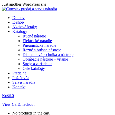
Skip
Just another WordPress site
to
content
Domov
E-shop
Akciové letáky
Katalógy
Ručné náradie
Elektrické náradie
Pneumatické náradie
Rezné a brúsne nástroje
Diamantová technika a nástroje
Obrábacie nástroje – vŕtanie
Stroje a zariadenia
Celé katalógy
Predajňa
Požičovňa
Servis náradia
Kontakt
Košík
0
View Cart
Checkout
No products in the cart.