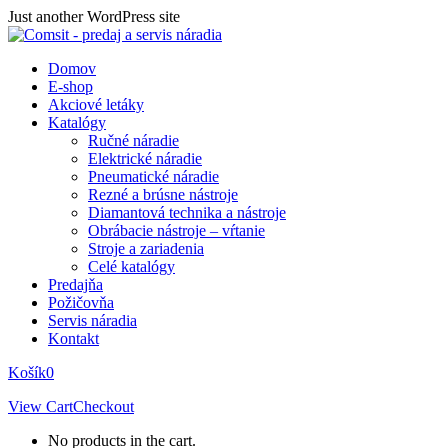
Skip
Just another WordPress site
to
content
Domov
E-shop
Akciové letáky
Katalógy
Ručné náradie
Elektrické náradie
Pneumatické náradie
Rezné a brúsne nástroje
Diamantová technika a nástroje
Obrábacie nástroje – vŕtanie
Stroje a zariadenia
Celé katalógy
Predajňa
Požičovňa
Servis náradia
Kontakt
Košík
0
View Cart
Checkout
No products in the cart.