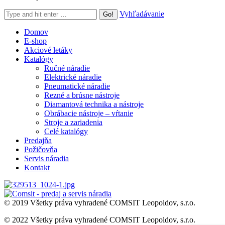
Search:
Vyhľadávanie
Domov
E-shop
Akciové letáky
Katalógy
Ručné náradie
Elektrické náradie
Pneumatické náradie
Rezné a brúsne nástroje
Diamantová technika a nástroje
Obrábacie nástroje – vŕtanie
Stroje a zariadenia
Celé katalógy
Predajňa
Požičovňa
Servis náradia
Kontakt
© 2019 Všetky práva vyhradené COMSIT Leopoldov, s.r.o.
© 2022 Všetky práva vyhradené COMSIT Leopoldov, s.r.o.