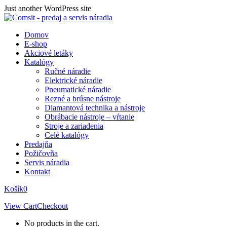
Skip
Just another WordPress site
to
content
Domov
E-shop
Akciové letáky
Katalógy
Ručné náradie
Elektrické náradie
Pneumatické náradie
Rezné a brúsne nástroje
Diamantová technika a nástroje
Obrábacie nástroje – vŕtanie
Stroje a zariadenia
Celé katalógy
Predajňa
Požičovňa
Servis náradia
Kontakt
Košík
0
View Cart
Checkout
No products in the cart.