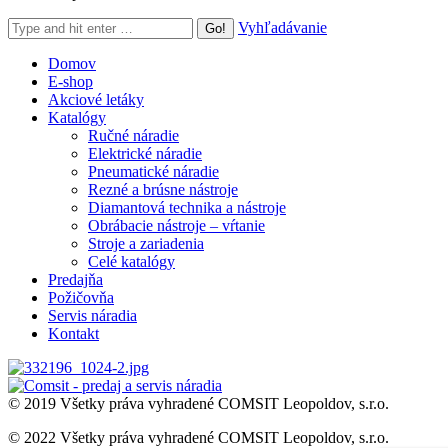
Search:
Vyhľadávanie
Domov
E-shop
Akciové letáky
Katalógy
Ručné náradie
Elektrické náradie
Pneumatické náradie
Rezné a brúsne nástroje
Diamantová technika a nástroje
Obrábacie nástroje – vŕtanie
Stroje a zariadenia
Celé katalógy
Predajňa
Požičovňa
Servis náradia
Kontakt
© 2019 Všetky práva vyhradené COMSIT Leopoldov, s.r.o.
© 2022 Všetky práva vyhradené COMSIT Leopoldov, s.r.o.