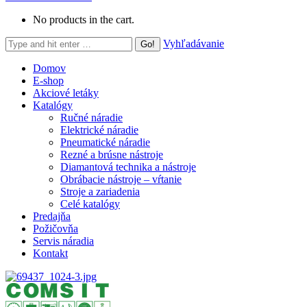
No products in the cart.
Search:
Vyhľadávanie
Domov
E-shop
Akciové letáky
Katalógy
Ručné náradie
Elektrické náradie
Pneumatické náradie
Rezné a brúsne nástroje
Diamantová technika a nástroje
Obrábacie nástroje – vŕtanie
Stroje a zariadenia
Celé katalógy
Predajňa
Požičovňa
Servis náradia
Kontakt