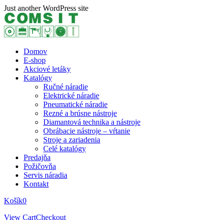
Skip
Just another WordPress site
to
content
Domov
E-shop
Akciové letáky
Katalógy
Ručné náradie
Elektrické náradie
Pneumatické náradie
Rezné a brúsne nástroje
Diamantová technika a nástroje
Obrábacie nástroje – vŕtanie
Stroje a zariadenia
Celé katalógy
Predajňa
Požičovňa
Servis náradia
Kontakt
Košík
0
View Cart
Checkout