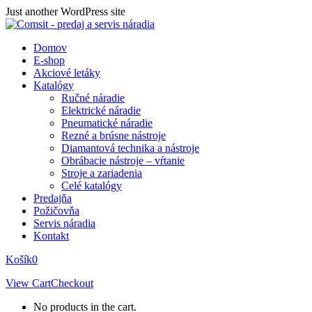
Skip
Just another WordPress site
to
content
Domov
E-shop
Akciové letáky
Katalógy
Ručné náradie
Elektrické náradie
Pneumatické náradie
Rezné a brúsne nástroje
Diamantová technika a nástroje
Obrábacie nástroje – vŕtanie
Stroje a zariadenia
Celé katalógy
Predajňa
Požičovňa
Servis náradia
Kontakt
Košík
0
View Cart
Checkout
No products in the cart.