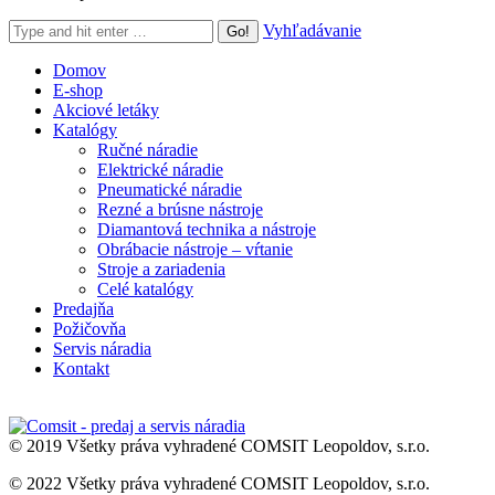
Search:
Vyhľadávanie
Domov
E-shop
Akciové letáky
Katalógy
Ručné náradie
Elektrické náradie
Pneumatické náradie
Rezné a brúsne nástroje
Diamantová technika a nástroje
Obrábacie nástroje – vŕtanie
Stroje a zariadenia
Celé katalógy
Predajňa
Požičovňa
Servis náradia
Kontakt
© 2019 Všetky práva vyhradené COMSIT Leopoldov, s.r.o.
© 2022 Všetky práva vyhradené COMSIT Leopoldov, s.r.o.